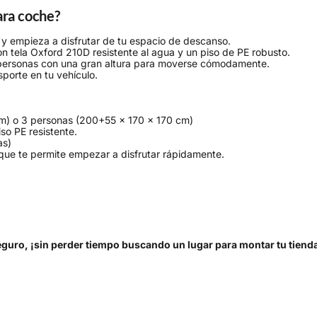
para coche?
s y empieza a disfrutar de tu espacio de descanso.
on tela Oxford 210D resistente al agua y un piso de PE robusto.
 personas con una gran altura para moverse cómodamente.
nsporte en tu vehículo.
m) o 3 personas (200+55 x 170 x 170 cm)
so PE resistente.
as)
que te permite empezar a disfrutar rápidamente.
guro, ¡sin perder tiempo buscando un lugar para montar tu tiend