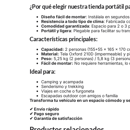
¿Por qué elegir nuestra tienda portátil 
Diseño fácil de montar
: Instálala en segundo
Resistencia a todo tipo de clima
: Fabricada c
Comodidad garantizada
: Espacio para 2 o 3
Portátil y ligera
: Plegable para facilitar su tra
Características principales:
Capacidad:
2 personas (155+55 x 165 x 170 c
Material:
Tela Oxford 210D (impermeable) y pi
Peso:
5,25 kg (2 personas) / 5,8 kg (3 person
Fácil de montar:
No requiere herramientas, lo 
Ideal para:
Camping y acampada
Senderismo y trekking
Viajes en coche o furgoneta
Escapadas outdoor con amigos o familia
Transforma tu vehículo en un espacio cómodo y se
✔ Envío rápido
✔ Pago seguro
✔ Garantía de satisfacción
Productos relacionados