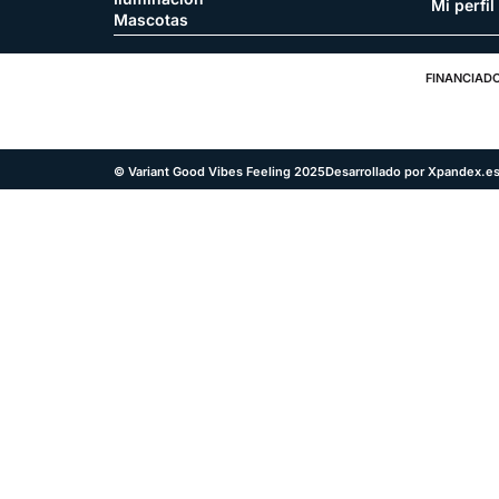
Mi perfil
Mascotas
FINANCIADO
© Variant Good Vibes Feeling 2025
Desarrollado por Xpandex.e