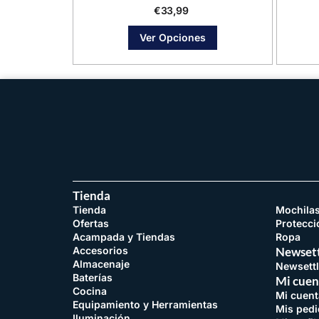
€
33,99
Ver Opciones
Tienda
Tienda
Mochila
Ofertas
Protecci
Acampada y Tiendas
Ropa
Accesorios
Newsett
Almacenaje
Newsettl
Baterías
Mi cuen
Cocina
Mi cuent
Equipamiento y Herramientas
Mis ped
Iluminación