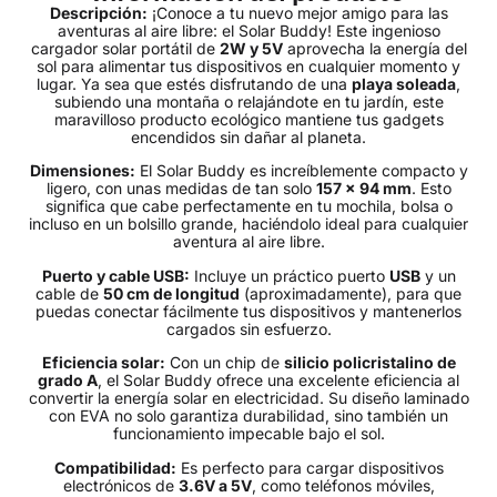
Descripción:
¡Conoce a tu nuevo mejor amigo para las
aventuras al aire libre: el Solar Buddy! Este ingenioso
cargador solar portátil de
2W y 5V
aprovecha la energía del
sol para alimentar tus dispositivos en cualquier momento y
lugar. Ya sea que estés disfrutando de una
playa soleada
,
subiendo una montaña o relajándote en tu jardín, este
maravilloso producto ecológico mantiene tus gadgets
encendidos sin dañar al planeta.
Dimensiones:
El Solar Buddy es increíblemente compacto y
ligero, con unas medidas de tan solo
157 x 94 mm
. Esto
significa que cabe perfectamente en tu mochila, bolsa o
incluso en un bolsillo grande, haciéndolo ideal para cualquier
aventura al aire libre.
Puerto y cable USB:
Incluye un práctico puerto
USB
y un
cable de
50 cm de longitud
(aproximadamente), para que
puedas conectar fácilmente tus dispositivos y mantenerlos
cargados sin esfuerzo.
Eficiencia solar:
Con un chip de
silicio policristalino de
grado A
, el Solar Buddy ofrece una excelente eficiencia al
convertir la energía solar en electricidad. Su diseño laminado
con EVA no solo garantiza durabilidad, sino también un
funcionamiento impecable bajo el sol.
Compatibilidad:
Es perfecto para cargar dispositivos
electrónicos de
3.6V a 5V
, como teléfonos móviles,