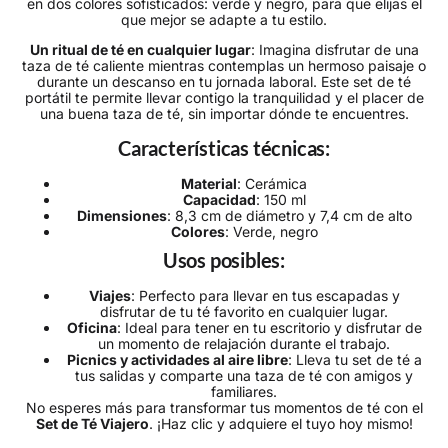
en dos colores sofisticados: verde y negro, para que elijas el
que mejor se adapte a tu estilo.
Un ritual de té en cualquier lugar
: Imagina disfrutar de una
taza de té caliente mientras contemplas un hermoso paisaje o
durante un descanso en tu jornada laboral. Este set de té
portátil te permite llevar contigo la tranquilidad y el placer de
una buena taza de té, sin importar dónde te encuentres.
Características técnicas:
Material
: Cerámica
Capacidad
: 150 ml
Dimensiones
: 8,3 cm de diámetro y 7,4 cm de alto
Colores
: Verde, negro
Usos posibles:
Viajes
: Perfecto para llevar en tus escapadas y
disfrutar de tu té favorito en cualquier lugar.
Oficina
: Ideal para tener en tu escritorio y disfrutar de
un momento de relajación durante el trabajo.
Picnics y actividades al aire libre
: Lleva tu set de té a
tus salidas y comparte una taza de té con amigos y
familiares.
No esperes más para transformar tus momentos de té con el
Set de Té Viajero
. ¡Haz clic y adquiere el tuyo hoy mismo!