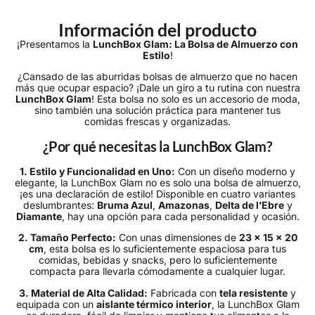
Información del producto
¡Presentamos la
LunchBox Glam: La Bolsa de Almuerzo con
Estilo
!
¿Cansado de las aburridas bolsas de almuerzo que no hacen
más que ocupar espacio? ¡Dale un giro a tu rutina con nuestra
LunchBox Glam
! Esta bolsa no solo es un accesorio de moda,
sino también una solución práctica para mantener tus
comidas frescas y organizadas.
¿Por qué necesitas la LunchBox Glam?
1. Estilo y Funcionalidad en Uno:
Con un diseño moderno y
elegante, la LunchBox Glam no es solo una bolsa de almuerzo,
¡es una declaración de estilo! Disponible en cuatro variantes
deslumbrantes:
Bruma Azul
,
Amazonas
,
Delta de l’Ebre
y
Diamante
, hay una opción para cada personalidad y ocasión.
2. Tamaño Perfecto:
Con unas dimensiones de
23 x 15 x 20
cm
, esta bolsa es lo suficientemente espaciosa para tus
comidas, bebidas y snacks, pero lo suficientemente
compacta para llevarla cómodamente a cualquier lugar.
3. Material de Alta Calidad:
Fabricada con
tela resistente
y
equipada con un
aislante térmico interior
, la LunchBox Glam