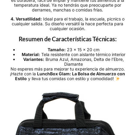
es duradera, fácil de limpiar y mantiene tus alimentos a la
temperatura ideal. Ya no tendrás que preocuparte por
derrames, manchas o comidas frías.
4. Versatilidad:
Ideal para el trabajo, la escuela, picnics o
cualquier salida. Su diseño versátil la hace perfecta para
cualquier ocasión.
Resumen de Características Técnicas:
Tamaño:
23 x 15 x 20 cm
Material:
Tela resistente con aislante térmico interior
Variantes:
Bruma Azul, Amazonas, Delta de l’Ebre,
Diamante
No esperes más para mejorar tu experiencia de almuerzo.
¡Hazte con la
LunchBox Glam: La Bolsa de Almuerzo con
Estilo
y lleva tus comidas con estilo y comodidad!