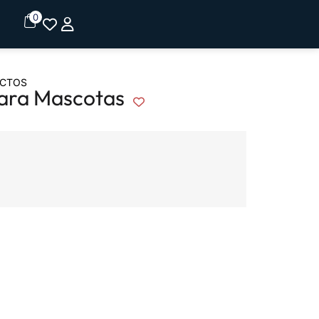
0
UCTOS
para Mascotas