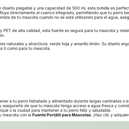
n diseño plegable y una capacidad de 500 ml, esta botella es perfecta 
a fluya directamente al cuenco integrado, permitiendo que tu perr
mida de tu mascota cuando no se está utilizando para el agua, aseg
y PET de alta calidad, esta fuente es segura para tu mascota y resist
so.
res naturales y atractivos: verde hoja y amarillo limón. Su diseño er
a ti como para tu mascota.
ener a tu perro hidratado y alimentado durante largas caminatas o e
he y asegurarte de que tu mascota tenga acceso a agua fresca y com
arque o la ciudad para mantener a tu perro feliz y saludable.
u mascota con la
Fuente Portátil para Mascotas
. ¡Haz clic y adquier