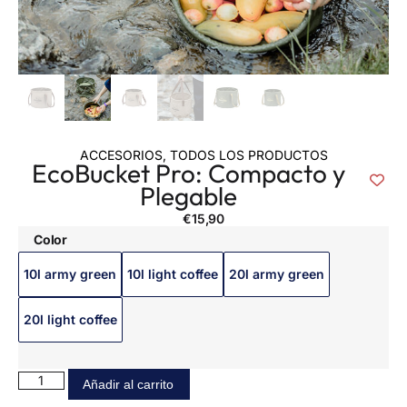
ACCESORIOS
,
TODOS LOS PRODUCTOS
EcoBucket Pro: Compacto y
Plegable
€
15,90
Color
10l army green
10l light coffee
20l army green
20l light coffee
Añadir al carrito