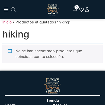
0
Inicio
/ Productos etiquetados “hiking”
hiking
No se han encontrado productos que
coincidan con tu selección.
Tienda
Tienda
Mochilas