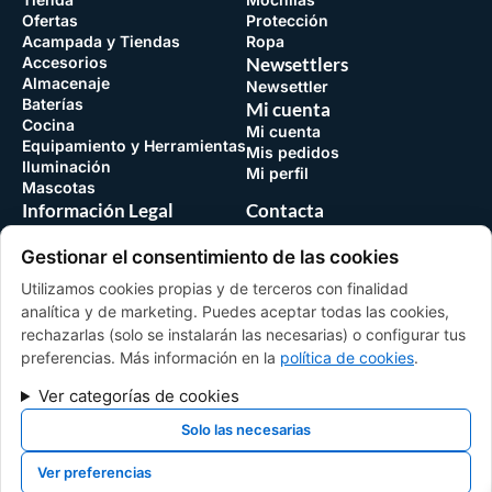
Ofertas
Protección
Acampada y Tiendas
Ropa
Accesorios
Newsettlers
Almacenaje
Newsettler
Baterías
Mi cuenta
Cocina
Mi cuenta
Equipamiento y Herramientas
Mis pedidos
Iluminación
Mi perfil
Mascotas
Información Legal
Contacta
Aviso legal
Formulario de Contacto
variant.storing@gmail.com
Política de accesibilidad
Gestionar el consentimiento de las cookies
Política de cookies
+34 679 89 84 69
Utilizamos cookies propias y de terceros con finalidad
Política de privacidad
Instagram
analítica y de marketing. Puedes aceptar todas las cookies,
Tus opciones de privacidad
(@variantstoring.es)
rechazarlas (solo se instalarán las necesarias) o configurar tus
Términos y condiciones
preferencias. Más información en la
política de cookies
.
Política de reembolso
Sitemap
Ver categorías de cookies
FINANCIADO POR LA UNIÓN EUROPEA CON EL PROGRAMA KIT DIGITAL POR
Solo las necesarias
LOS FONDOS NEXT GENERATION (EU) DEL MECANISMO DE RECUPERACIÓN
Y RESILENCIA
Ver preferencias